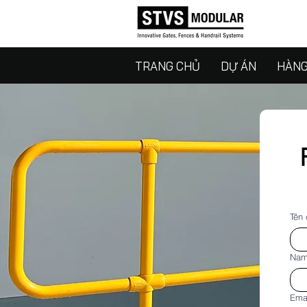
TRANG CHỦ
DỰ ÁN
HÀNG
Tên 
Na
Ema