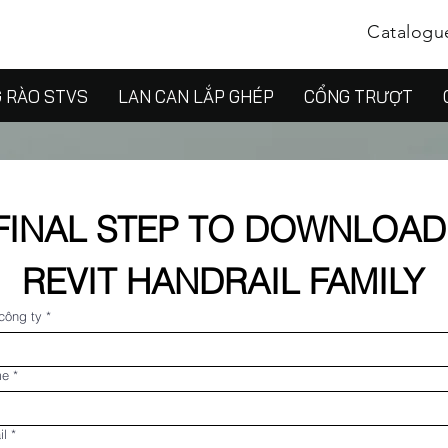
Catalogu
 RÀO STVS
LAN CAN LẮP GHÉP
CỔNG TRƯỢT
FINAL STEP TO DOWNLOAD 
REVIT HANDRAIL FAMILY
công ty
*
me
*
il
*