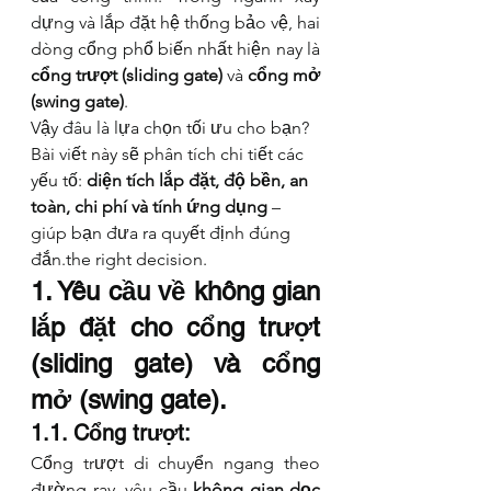
dựng và lắp đặt hệ thống bảo vệ, hai 
dòng cổng phổ biến nhất hiện nay là 
cổng trượt (sliding gate)
 và 
cổng mở 
(swing gate)
.
Vậy đâu là lựa chọn tối ưu cho bạn? 
Bài viết này sẽ phân tích chi tiết các 
yếu tố: 
diện tích lắp đặt, độ bền, an 
toàn, chi phí và tính ứng dụng
 – 
giúp bạn đưa ra quyết định đúng 
đắn.the right decision.
1. Yêu cầu về không gian 
lắp đặt cho cổng trượt 
(sliding gate) và cổng 
mở (swing gate).
1.1. Cổng trượt:
Cổng trượt di chuyển ngang theo 
đường ray, yêu cầu 
không gian dọc 