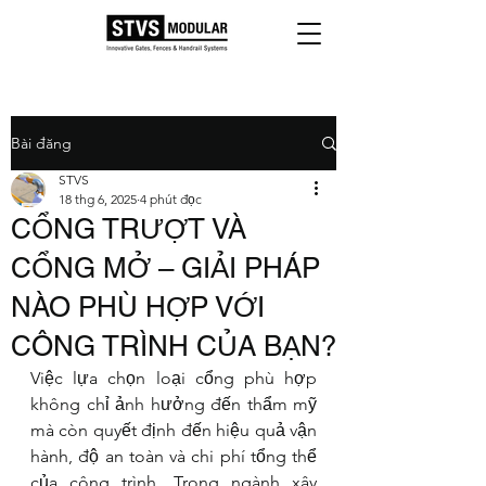
Bài đăng
STVS
18 thg 6, 2025
4 phút đọc
CỔNG TRƯỢT VÀ
CỔNG MỞ – GIẢI PHÁP
NÀO PHÙ HỢP VỚI
CÔNG TRÌNH CỦA BẠN?
Việc lựa chọn loại cổng phù hợp 
không chỉ ảnh hưởng đến thẩm mỹ 
mà còn quyết định đến hiệu quả vận 
hành, độ an toàn và chi phí tổng thể 
của công trình. Trong ngành xây 