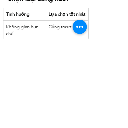
Tình huống
Lựa chọn tốt nhất
Không gian hạn 
Cổng trượt
chế
Dự án dân cư 
Cổng mở
truyền thống
Cơ sở thương 
Cổng trượt
mại có lưu 
lượng qua lại cao
Khu vực nông 
Cổng mở
thôn cần tiết 
kiệm chi phí
Tự động hóa 
Cổng trượt
thông minh & 