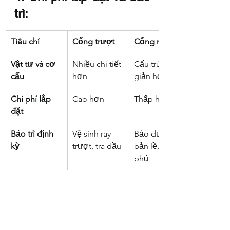
trì:
Tiêu chí
Cổng trượt
Cổng mở
Vật tư và cơ 
Nhiều chi tiết 
Cấu trúc đơn 
cấu
hơn
giản hơn
Chi phí lắp 
Cao hơn
Thấp hơn
đặt
Bảo trì định 
Vệ sinh ray 
Bảo dưỡng 
kỳ
trượt, tra dầu
bản lề, sơn 
phủ